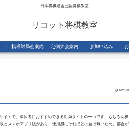
日本将棋連盟公認将棋教室
リコット将棋教室
指導対局会案内
定例大会案内
参加申込み
お
2025.0
サイトで、級位者におすすめできる対局サイトの一つです。もちろん棋
b版とスマホアプリ版があり、使用感にそれほどの差は無いため、都合が