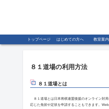
トップページ
はじめての方へ
教室案内
８１道場の利用方法
８１道場とは
８１道場とは日本将棋連盟後援のオンライン対局
応じた免状や定状を申請することもできます。We